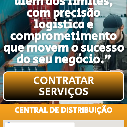
além dos limites,
com precisão
logística e
comprometimento
que movem o sucesso
do seu negócio."
CONTRATAR
SERVIÇOS
CENTRAL DE DISTRIBUIÇÃO